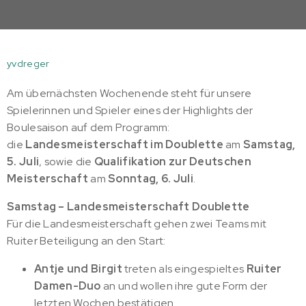
yvdreger
Am übernächsten Wochenende steht für unsere
Spielerinnen und Spieler eines der Highlights der
Boulesaison auf dem Programm:
die
Landesmeisterschaft im Doublette
am
Samstag,
5. Juli
, sowie die
Qualifikation zur Deutschen
Meisterschaft
am
Sonntag, 6. Juli
.
Samstag – Landesmeisterschaft Doublette
Für die Landesmeisterschaft gehen zwei Teams mit
Ruiter Beteiligung an den Start:
Antje und Birgit
treten als eingespieltes
Ruiter
Damen-Duo
an und wollen ihre gute Form der
letzten Wochen bestätigen.