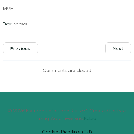
MVH
Tags:
No tags
Previous
Next
Comments are closed
© 2026 Naturboulefreunde Ruit e.V.. Created for free
using WordPress and
Kubio
Cookie-Richtlinie (EU)