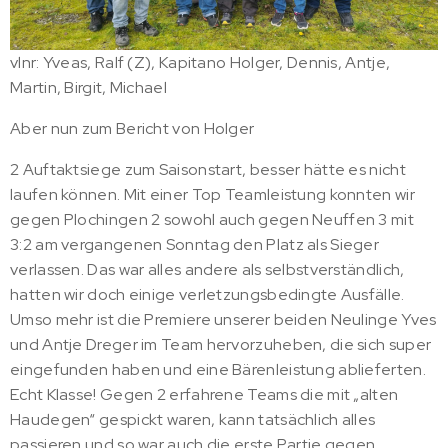
vlnr: Yveas, Ralf (Z), Kapitano Holger, Dennis, Antje,
Martin, Birgit, Michael
Aber nun zum Bericht von Holger
2 Auftaktsiege zum Saisonstart, besser hätte es nicht
laufen können. Mit einer Top Teamleistung konnten wir
gegen Plochingen 2 sowohl auch gegen Neuffen 3 mit
3:2 am vergangenen Sonntag den Platz als Sieger
verlassen. Das war alles andere als selbstverständlich,
hatten wir doch einige verletzungsbedingte Ausfälle.
Umso mehr ist die Premiere unserer beiden Neulinge Yves
und Antje Dreger im Team hervorzuheben, die sich super
eingefunden haben und eine Bärenleistung ablieferten.
Echt Klasse! Gegen 2 erfahrene Teams die mit „alten
Haudegen“ gespickt waren, kann tatsächlich alles
passieren und so war auch die erste Partie gegen