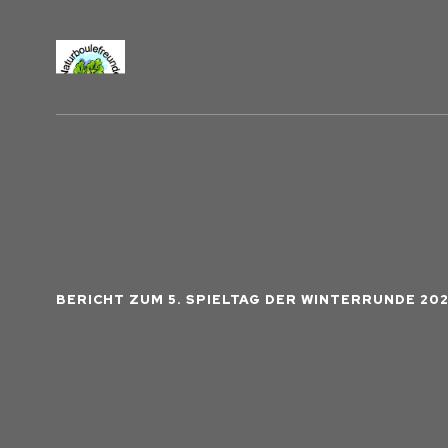
BERICHT ZUM 5. SPIELTAG DER WINTERRUNDE 20