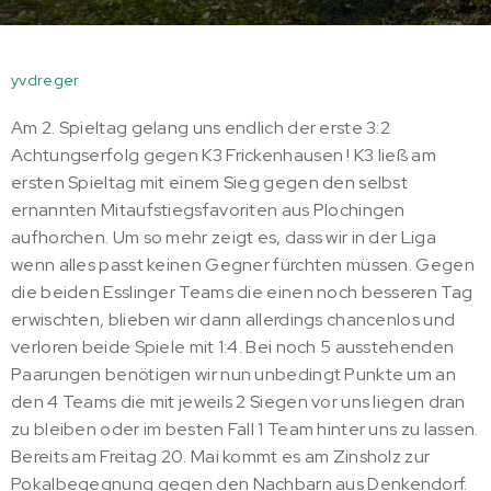
yvdreger
Am 2. Spieltag gelang uns endlich der erste 3:2
Achtungserfolg gegen K3 Frickenhausen ! K3 ließ am
ersten Spieltag mit einem Sieg gegen den selbst
ernannten Mitaufstiegsfavoriten aus Plochingen
aufhorchen. Um so mehr zeigt es, dass wir in der Liga
wenn alles passt keinen Gegner fürchten müssen. Gegen
die beiden Esslinger Teams die einen noch besseren Tag
erwischten, blieben wir dann allerdings chancenlos und
verloren beide Spiele mit 1:4. Bei noch 5 ausstehenden
Paarungen benötigen wir nun unbedingt Punkte um an
den 4 Teams die mit jeweils 2 Siegen vor uns liegen dran
zu bleiben oder im besten Fall 1 Team hinter uns zu lassen.
Bereits am Freitag 20. Mai kommt es am Zinsholz zur
Pokalbegegnung gegen den Nachbarn aus Denkendorf.